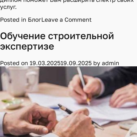
услуг.
on
Posted in
Блог
Leave a Comment
24
марта
Обучение строительной
завершилось
экспертизе
обучение
судэкспертов
по
Posted on
19.03.2025
19.09.2025
by
admin
строительной
экспертизе