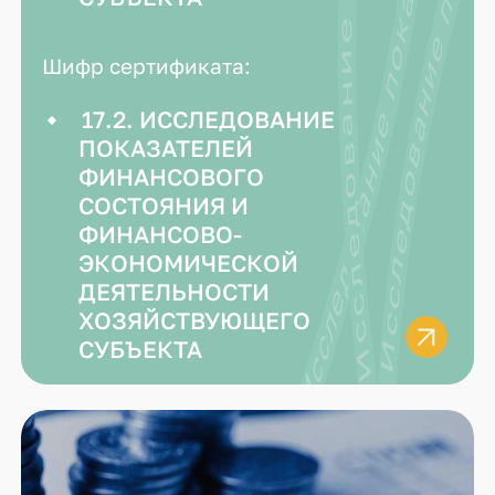
17.2. Исследование показателей финансового состояния и финансово-экономической деятельности хозяйствующего субъекта — 17.2. Исследование показателей финансового состояния и финансово-эк
Шифр сертификата:
17.2. ИССЛЕДОВАНИЕ
ПОКАЗАТЕЛЕЙ
ФИНАНСОВОГО
СОСТОЯНИЯ И
ФИНАНСОВО-
ЭКОНОМИЧЕСКОЙ
ДЕЯТЕЛЬНОСТИ
ХОЗЯЙСТВУЮЩЕГО
СУБЪЕКТА