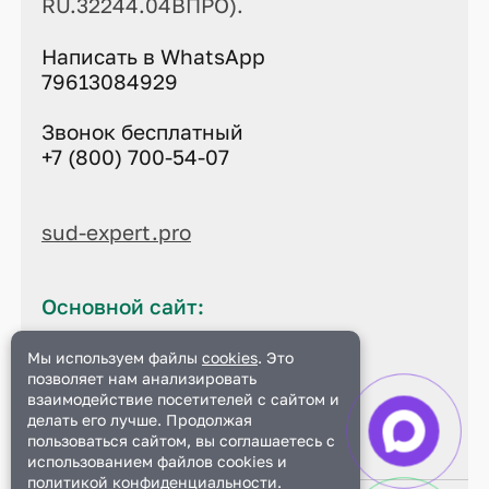
RU.32244.04ВПРО).
Написать в WhatsApp
79613084929
Звонок бесплатный
+7 (800) 700-54-07
sud-expert.pro
Основной сайт:
sud-expert.pro
Мы используем файлы
cookies
. Это
позволяет нам анализировать
Данный сайт является
официальным
взаимодействие посетителей с сайтом и
делать его лучше. Продолжая
пользоваться сайтом, вы соглашаетесь с
использованием файлов cookies и
политикой конфиденциальности
.