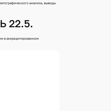
матографического анализа, выводы
ИЕ ЭКОЛОГИЧЕСКОГО
ТОВ ГОРОДСКОЙ СРЕДЫ
ИЕ ЭКОЛОГИЧЕСКОГО
 22.5.
Х ОБЪЕКТОВ
ИЕ РАДИОЭЛЕКТРОННЫХ,
КИХ, ЭЛЕКТРОМЕХАНИЧЕСКИХ
ОГО НАЗНАЧЕНИЯ
ии в аккредитированном
ИЕ ПРОДУКТОВ РЕЧЕВОЙ
ИЕ ОБЪЕКТОВ
 В ТОМ ЧИСЛЕ С ОПРЕДЕЛЕНИЕМ
ТНОСТИ
ИЕ ОБЪЕКТОВ
С ЦЕЛЬЮ ОПРЕДЕЛЕНИЯ ИХ
 СТОИМОСТИ
ГЕОБОТАНИЧЕСКОЕ
ЪЕКТОВ ЗЕМЛЕУСТРОЙСТВА
ИЕ ОБЪЕКТОВ ДИКОЙ ФЛОРЫ