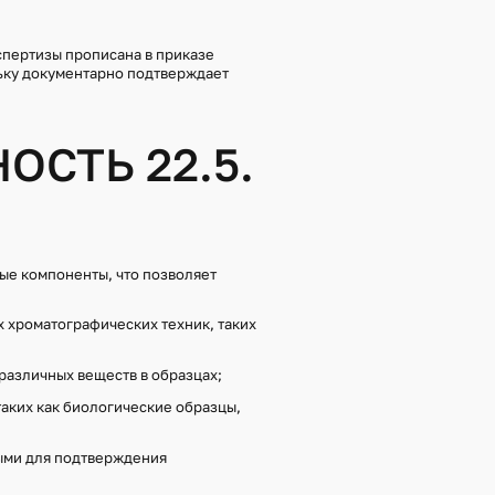
ТИЗЫ
 РЕНТГЕНОСПЕКТРАЛЬНЫХ
спертизы прописана в приказе
ОВ ЭЛЕКТРОННОЙ
льку документарно подтверждает
 ИССЛЕДОВАНИИ ОБЪЕКТОВ
ТИЗЫ
 ХРОМАТОГРАФИЧЕСКИХ
ОСТЬ 22.5.
ЛЕДОВАНИИ ОБЪЕКТОВ
ТИЗЫ
ИЕ МАРКИРОВОЧНЫХ
ЗДЕЛИЯХ ИЗ МЕТАЛЛОВ,
ЫХ МАТЕРИАЛОВ
ые компоненты, что позволяет
ИЕ ЭКОЛОГИЧЕСКОГО
ТОВ ПОЧВЕННО-
ПРОИСХОЖДЕНИЯ
 хроматографических техник, таких
ИЕ ЭКОЛОГИЧЕСКОГО
ТВЕННЫХ И ИСКУССТВЕННЫХ
различных веществ в образцах;
таких как биологические образцы,
ИЕ ЭКОЛОГИЧЕСКОГО
ТОВ ОКРУЖАЮЩЕЙ СРЕДЫ В
ИЯ СТОИМОСТИ
ыми для подтверждения