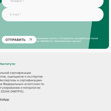
все квалификацион
квалификацион
Телефон
E-mail
Нажимая кнопку «Отправить» вы даёте
согласие
ОТПРАВИТЬ
на обработку персональных данных
Институте:
ольной сертификации
тов, оценщиков и экспертов-
Экспертизы и сертификации»
на Федеральным агентском по
егулированию и метрологии
.32244.04ВПРО).
atsApp