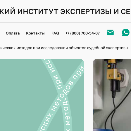
КИЙ ИНСТИТУТ ЭКСПЕРТИЗЫ И С
Оплата
Контакты
FAQ
+7 (800) 700-54-07
ических методов при исследовании объектов судебной экспертизы
РТИФИКАЦИЯ
СЛЕДОВАНИЕ ПОЧЕРКА И ПОДПИСИ
17.2. ИССЛЕДОВАН
СОСТОЯНИЯ И ФИН
ДЕЯТЕЛЬНОСТИ ХО
СЛЕДОВАНИЕ ПИСЬМЕННОЙ РЕЧИ
17.3. ИССЛЕДОВАН
СЛЕДОВАНИЕ РЕКВИЗИТОВ ДОКУМЕНТОВ
ВНЕБЮДЖЕТНЫМИ 
СЛЕДОВАНИЕ МАТЕРИАЛОВ ДОКУМЕНТОВ
18.1. ИССЛЕДОВАН
ЦЕЛЯХ ОПРЕДЕЛЕНИ
СТОИМОСТИ ВОССТ
СЛЕДОВАНИЕ ФОТОГРАФИЧЕСКИХ
ЕНИЙ И ТЕХНИЧЕСКИХ СРЕДСТВ