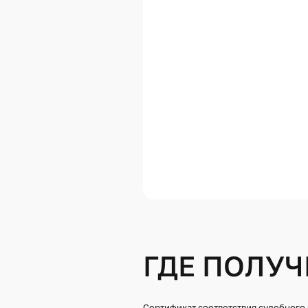
13.3. И
СРЕДСТВ
ПРОИСШЕ
ТРАСОЛО
13.4. И
ДОРОГИ,
ДОРОЖН
14.1. И
ТЕХНИЧЕ
ПРИЧИН,
ПРОТЕКА
15.1. И
ОРГАНИ
ВОЗНИКН
ВЗРЫВА 
16.1. Т
ИССЛЕДО
ТЕРРИТО
НИМИ
ГДЕ ПОЛУЧ
16.2. И
ТЕРРИТО
НИМИ, С
ИНОЙ С
Сертификат соответствия судебного