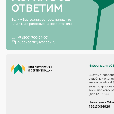
ОТВЕТИМ
Если у Вас возник вопрос, напишите
нам и мы с радостью на него ответим
+7 (800) 700-54-07
sudexpertrf@yandex.ru
Информация об 
Система добров
судебных экспер
техников «НИИ 
зарегистрирова
техническому р
(рег. № РОСС RU
Написать в Wh
79613084929