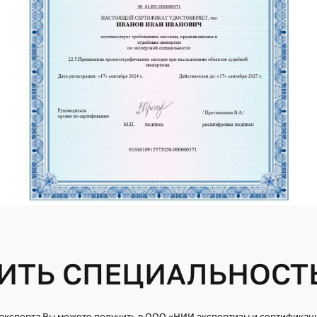
28.2. ИССЛЕДОВАН
ССЛЕДОВАНИЕ СЛЕДОВ НА ТРАНСПОРТНЫХ
АХ И МЕСТЕ ДОРОЖНО-ТРАНСПОРТНОГО
СТВИЯ (ТРАНСПОРТНО-
29.1. ИССЛЕДОВАН
ГИЧЕСКАЯ ДИАГНОСТИКА)
ИНТЕЛЛЕКТУАЛЬНО
ССЛЕДОВАНИЕ ТЕХНИЧЕСКОГО СОСТОЯНИЯ
30.1. ИССЛЕДОВАН
 ДОРОЖНЫХ УСЛОВИЙ НА МЕСТЕ
ОРУЖИЯ
О-ТРАНСПОРТНОГО ПРОИСШЕСТВИЯ
31.1. ИССЛЕДОВАН
ССЛЕДОВАНИЕ ТЕХНОЛОГИЧЕСКИХ,
ПРОИСХОЖДЕНИЯ М
СКИХ, ОРГАНИЗАЦИОННЫХ И ИНЫХ
 УСЛОВИЙ ВОЗНИКНОВЕНИЯ, ХАРАКТЕРА
31.2. ИССЛЕДОВАН
НИЯ ПОЖАРА И ЕГО ПОСЛЕДСТВИЙ
ЧЕЛОВЕКА МЕТОДА
ССЛЕДОВАНИЕ ТЕХНИЧЕСКИХ И
31.3. ИССЛЕДОВАН
ЗАЦИОННЫХ ПРИЧИН, УСЛОВИЙ
ПРОИСХОЖДЕНИЯ М
ОВЕНИЯ, ХАРАКТЕРА ПРОТЕКАНИЯ
И ЕГО ПОСЛЕДСТВИЙ
32.1. ПОЛИТОЛОГИ
ИНФОРМАЦИОННЫХ
ЕХНИЧЕСКИЕ И СМЕТНО-РАСЧЕТНЫЕ
ВАНИЯ СТРОИТЕЛЬНЫХ ОБЪЕКТОВ И
РИИ, ФУНКЦИОНАЛЬНО СВЯЗАННОЙ С
33.1. ИССЛЕДОВАН
ИТЬ СПЕЦИАЛЬНОСТЬ 
ДЕЯТЕЛЬНОСТИ НА
ОБЪЕКТАХ ТРЕБОВА
ТЕХНИКИ БЕЗОПАС
ССЛЕДОВАНИЕ СТРОИТЕЛЬНЫХ ОБЪЕКТОВ И
РИИ, ФУНКЦИОНАЛЬНО СВЯЗАННОЙ С
 ЦЕЛЬЮ ОПРЕДЕЛЕНИЯ ИХ РЫНОЧНОЙ И
34.1. РЕЛИГИОВЕД
ТОИМОСТИ
 эксперта Вы можете получить в ООО «НИИ экспертизы и сертификац