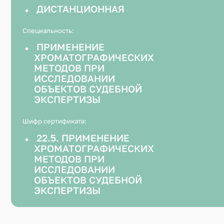
22.5. Применение хроматографи
ДИСТАНЦИОННАЯ
5.1. ИД
И ВИДЕ
Специальность:
6.1. ИС
ПРИМЕНЕНИЕ
ЖИВОТН
ХРОМАТОГРАФИЧЕСКИХ
МЕТОДОВ ПРИ
7.1. ИС
ИССЛЕДОВАНИИ
ОБЪЕКТОВ СУДЕБНОЙ
7.2. ИС
СРЕДСТВ
ЭКСПЕРТИЗЫ
7.3. ИС
Шифр сертификата:
УСЛОВИЙ
ВИДЕОЗ
22.5. ПРИМЕНЕНИЕ
ХРОМАТОГРАФИЧЕСКИХ
8.1. ИС
ПАТРОНО
МЕТОДОВ ПРИ
ИССЛЕДОВАНИИ
8.2. ИС
ОБЪЕКТОВ СУДЕБНОЙ
ВЫСТРЕ
ЭКСПЕРТИЗЫ
9.1. ИС
ПРОДУКТ