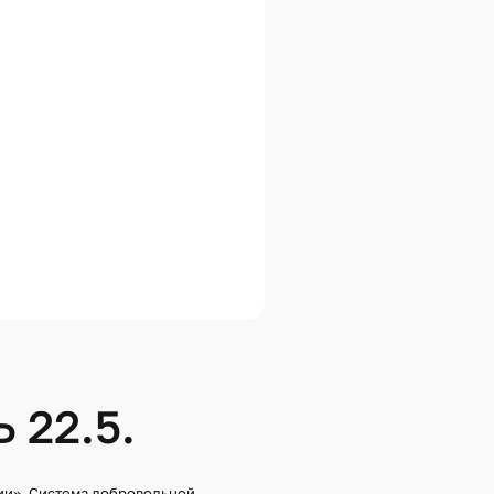
ИЕ ОБЪЕКТОВ ДИКОЙ ФАУНЫ
ИЕ ОБЪЕКТОВ
Й СОБСТВЕННОСТИ
ИЕ ХОЛОДНОГО И МЕТАТЕЛЬНОГО
ИЕ ОБЪЕКТОВ ЖИВОТНОГО
ЕТОДАМИ ДНК-АНАЛИЗА
ИЕ ТКАНЕЙ И ВЫДЕЛЕНИЙ
МИ ДНК-АНАЛИЗА
ИЕ ОБЪЕКТОВ РАСТИТЕЛЬНОГО
ЕТОДАМИ ДНК-АНАЛИЗА
ЧЕСКОЕ ИССЛЕДОВАНИЕ
 МАТЕРИАЛОВ
ИЕ СООТВЕТСТВИЯ
22.5.
 ОПАСНЫХ ПРОИЗВОДСТВЕННЫХ
НИЯМ ОХРАНЫ ТРУДА И
НОСТИ
ЧЕСКОЕ ИССЛЕДОВАНИЕ
ии». Система добровольной