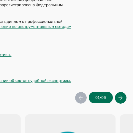
 МАТЕРИАЛОВ
» зарегистрирована Федеральным
СКОЕ ИССЛЕДОВАНИЕ
 МАТЕРИАЛОВ
 есть диплом о профессиональной
чение по инструментальным методам
ртизы.
.
ании объектов судебной экспертизы.
01
06