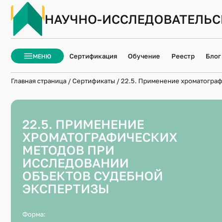
НАУЧНО-ИССЛЕДОВАТЕЛЬС
ЗАКРЫТЬ
Сертификация
Обучение
Реестр
Блог
МЕНЮ
Главная страница
/
Cертификаты
/
22.5. Применение хроматограф
СЕ
22.5. ПРИМЕНЕНИЕ
ХРОМАТОГРАФИЧЕСКИХ
1.1. ИС
МЕТОДОВ ПРИ
2.1. ИС
ИССЛЕДОВАНИИ
ОБЪЕКТОВ СУДЕБНОЙ
3.1. ИС
ЭКСПЕРТИЗЫ
3.2. ИС
Форма:
4.1. ИС
ИЗОБРАЖ