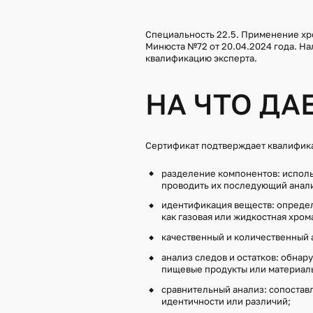
9.2. ИС
УСТРОЙС
Специальность 22.5. Применение хр
9.3. ИС
Минюста №72 от 20.04.2024 года. На
СОСТАВО
квалификацию эксперта.
10.1. И
ИЗДЕЛИЙ
НА ЧТО ДА
10.2. И
МАТЕРИА
Сертификат подтверждает квалифика
10.3. И
СМАЗОЧ
разделение компонентов: исполь
10.4. И
проводить их последующий анал
СПЛАВО
идентификация веществ: опреде
как газовая или жидкостная хром
10.5. И
ПСИХОТР
качественный и количественный 
СИЛЬНО
анализ следов и остатков: обнар
10.6. И
пищевые продукты или материал
КЕРАМИ
сравнительный анализ: сопоста
идентичности или различий;
10.7. И
ЖИДКОС