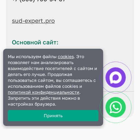
sud-expert.pro
Основной сайт:
Мы используем файлы
cookies
. Это
sud-expert.pro
позволяет нам анализировать
Данный сайт является
взаимодействие посетителей с сайтом и
официальным
делать его лучше. Продолжая
пользоваться сайтом, вы соглашаетесь с
использованием файлов cookies и
политикой конфиденциальности
.
Запретить эти действия можно в
© 2024 все права защищены
настройках браузера.
Политика конфиденциальности
Принять
Диплом + Сертификат