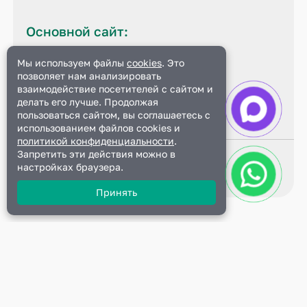
Основной сайт:
Мы используем файлы
cookies
. Это
sud-expert.pro
позволяет нам анализировать
Данный сайт является
взаимодействие посетителей с сайтом и
официальным
делать его лучше. Продолжая
пользоваться сайтом, вы соглашаетесь с
использованием файлов cookies и
политикой конфиденциальности
.
Запретить эти действия можно в
© 2024 все права защищены
настройках браузера.
Политика конфиденциальности
Принять
Диплом + Сертификат
Подать заявку