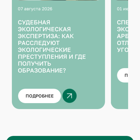
07 августа 2026
01 июля 2
СУДЕБНАЯ
СПЕЦИ
ЭКОЛОГИЧЕСКАЯ
ЭКСПЕ
ЭКСПЕРТИЗА: КАК
АРБИТ
РАССЛЕДУЮТ
ОТЛИЧИ
ЭКОЛОГИЧЕСКИЕ
УГОЛО
ПРЕСТУПЛЕНИЯ И ГДЕ
ПОЛУЧИТЬ
ОБРАЗОВАНИЕ?
ПОДР
ПОДРОБНЕЕ