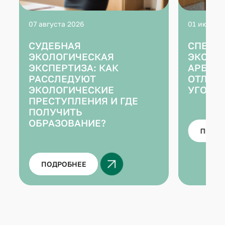
07 августа 2026
01 июля 2
СУДЕБНАЯ
СПЕЦИ
ЭКОЛОГИЧЕСКАЯ
ЭКСПЕ
ЭКСПЕРТИЗА: КАК
АРБИТ
РАССЛЕДУЮТ
ОТЛИЧИ
ЭКОЛОГИЧЕСКИЕ
УГОЛО
ПРЕСТУПЛЕНИЯ И ГДЕ
ПОЛУЧИТЬ
ОБРАЗОВАНИЕ?
ПОДР
ПОДРОБНЕЕ