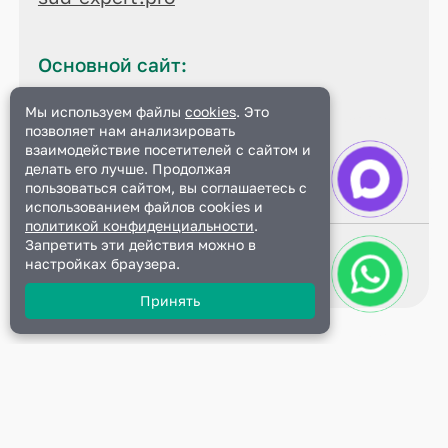
Основной сайт:
sud-expert.pro
Мы используем файлы
cookies
. Это
позволяет нам анализировать
Данный сайт является
официальным
взаимодействие посетителей с сайтом и
делать его лучше. Продолжая
пользоваться сайтом, вы соглашаетесь с
использованием файлов cookies и
политикой конфиденциальности
.
Запретить эти действия можно в
© 2024 все права защищены
настройках браузера.
Политика конфиденциальности
Принять
Диплом + Сертификат
Подать заявку